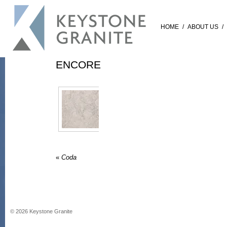
HOME
/
ABOUT US
/
ENCORE
«
Coda
©
2026
Keystone Granite