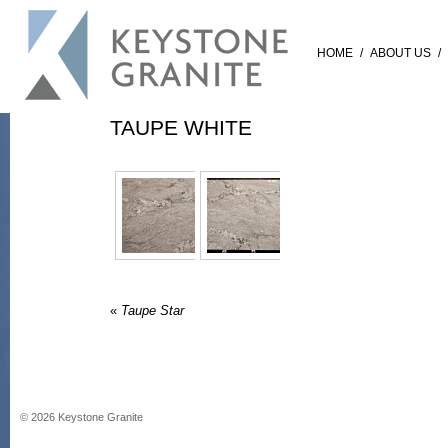
HOME
/
ABOUT US
/
TAUPE WHITE
«
Taupe Star
©
2026
Keystone Granite