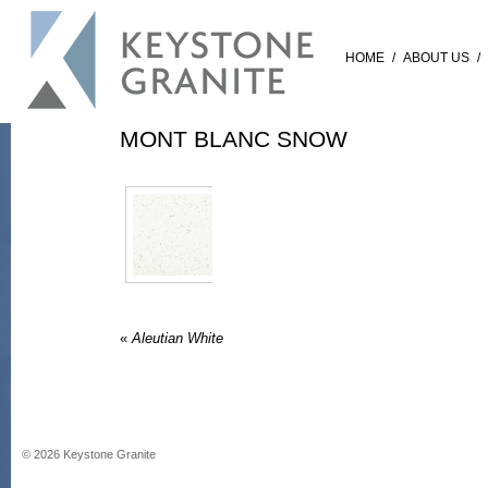
HOME
/
ABOUT US
/
MONT BLANC SNOW
«
Aleutian White
©
2026
Keystone Granite